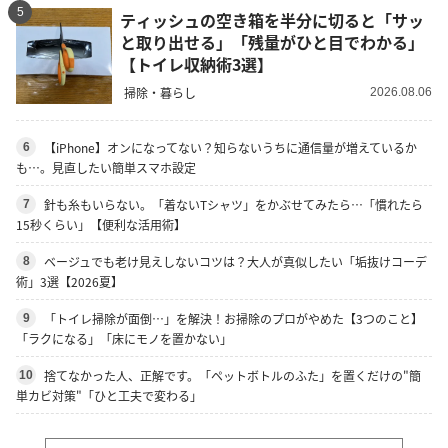
5
ティッシュの空き箱を半分に切ると「サッ
と取り出せる」「残量がひと目でわかる」
【トイレ収納術3選】
掃除・暮らし
2026.08.06
【iPhone】オンになってない？知らないうちに通信量が増えているか
6
も…。見直したい簡単スマホ設定
針も糸もいらない。「着ないTシャツ」をかぶせてみたら…「慣れたら
7
15秒くらい」【便利な活用術】
ベージュでも老け見えしないコツは？大人が真似したい「垢抜けコーデ
8
術」3選【2026夏】
「トイレ掃除が面倒…」を解決！お掃除のプロがやめた【3つのこと】
9
「ラクになる」「床にモノを置かない」
捨てなかった人、正解です。「ペットボトルのふた」を置くだけの"簡
10
単カビ対策"「ひと工夫で変わる」