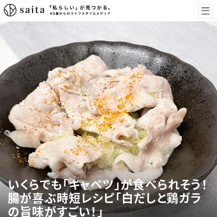
いくらでも「キャベツ」が食べられそう！
腸が喜ぶ時短レシピ「白だしと鶏ガラ
の旨味がすごい！」