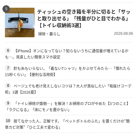
5
ティッシュの空き箱を半分に切ると「サッ
と取り出せる」「残量がひと目でわかる」
【トイレ収納術3選】
掃除・暮らし
2026.08.06
【iPhone】オンになってない？知らないうちに通信量が増えているか
6
も…。見直したい簡単スマホ設定
針も糸もいらない。「着ないTシャツ」をかぶせてみたら…「慣れたら
7
15秒くらい」【便利な活用術】
ベージュでも老け見えしないコツは？大人が真似したい「垢抜けコーデ
8
術」3選【2026夏】
「トイレ掃除が面倒…」を解決！お掃除のプロがやめた【3つのこと】
9
「ラクになる」「床にモノを置かない」
捨てなかった人、正解です。「ペットボトルのふた」を置くだけの"簡
10
単カビ対策"「ひと工夫で変わる」