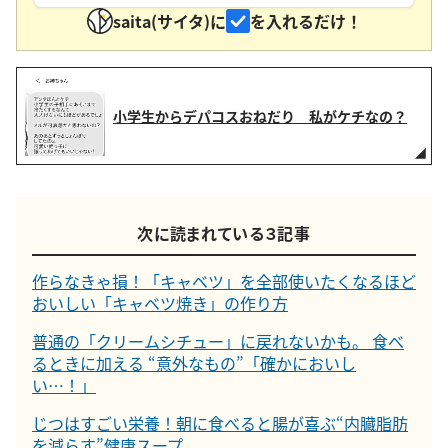
saita(サイタ)に
を入れるだけ！
小学生からデパコスおねだり 私がケチなの？
次に読まれている３記事
作らなきゃ損！「キャベツ」を全部使いたくなるほど
おいしい「キャベツ焼き」の作り方
普通の「クリームシチュー」に戻れないかも。 食べ
るときに加える “意外なもの”「確かにおいし
い…！」
じつはすごい栄養！朝に食べると腸が喜ぶ“内臓脂肪
を減らす”健康スープ