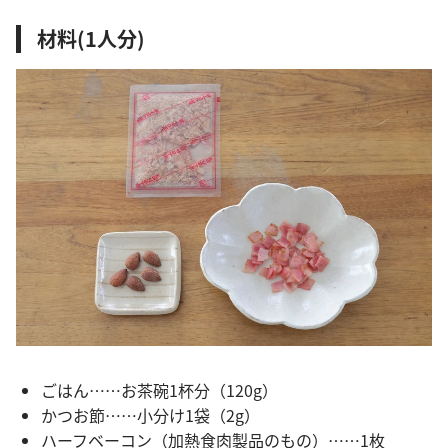
材料(1人分)
ごはん……お茶碗1杯分（120g）
かつお節……小分け1袋（2g）
ハーフベーコン（加熱食肉製品のもの）……1枚