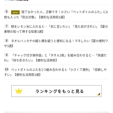
捨てなかった人、正解です！小さい「ペットボトルのふた」に6
6
new
枚も入った「防災対策」【便利な活用術3選】
桃をレモン水に入れると…「夫に言いたい」「見た目がきれい」【夏の
7
果物の知って得する知恵3選】
タオルハンカチの縦と横を縫うと便利になる！マネしたい【夏の便利ワ
8
ザ3選】
「チャック付き保存袋」と「タオル2枚」を組み合わせると…「快適だ
9
わ」「持ち歩きたい」【便利な活用術】
ペットボトルのふたを2つ組み合わせると「小さくて便利」「収納しや
10
すい」【便利な活用術3選】
ランキングをもっと見る