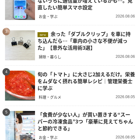
ないうちに通信量が増えているかも…。見
直したい簡単スマホ設定
お金・学ぶ
2026.08.06
3
余った「ダブルクリップ」を車に持
new
ち込んだら…「車内の小さな不便が減っ
た」【意外な活用術3選】
掃除・暮らし
2026.08.06
4
旬の「トマト」に大さじ2加えるだけ。栄養
をムダなく摂れる簡単レシピ｜管理栄養士
に学ぶ
料理・グルメ
2026.08.05
5
「食費が少ない人」が買い置きする“スー
パーの冷凍食品”3つ「豪華に見えてちゃん
と節約できる」
お金・学ぶ
2026.08.05