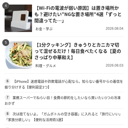
4
【Wi-Fiの電波が弱い原因】は置き場所か
も？避けたい“NGな置き場所”4選「ずっと
間違ってた…」
お金・学ぶ
2026.08.04
5
【1分クッキング】きゅうりとカニカマ切
って混ぜるだけ！毎日食べたくなる【夏の
さっぱり中華和え】
料理・グルメ
2026.08.03
【iPhone】迷惑電話や詐欺電話が心配なら。知らない番号からの着信を
6
振り分けする【便利設定3つ】
業務スーパーでねらい目！食費の節約をしたいなら買いたい3つの冷凍
7
おかず
次は捨てないよ。「ガムボトルの空き容器」に入れると「旅行にいい」
8
「家族分欲しい」【便利な活用術3選】