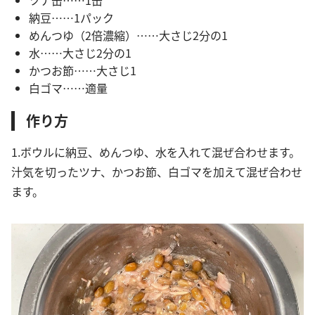
ツナ缶……1缶
納豆……1パック
めんつゆ（2倍濃縮）……大さじ2分の1
水……大さじ2分の1
かつお節……大さじ1
白ゴマ……適量
作り方
1.ボウルに納豆、めんつゆ、水を入れて混ぜ合わせます。
汁気を切ったツナ、かつお節、白ゴマを加えて混ぜ合わせ
ます。