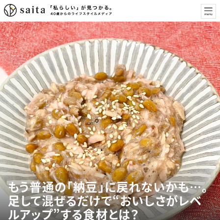
もう普通の「納豆」に戻れないかも…。
足して混ぜるだけで“おいしさがレベ
ルアップ”する食材とは？