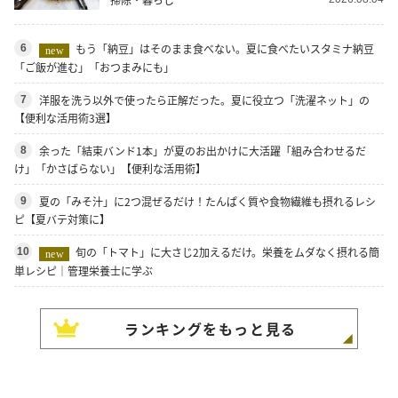
もう「納豆」はそのまま食べない。夏に食べたいスタミナ納豆
6
new
「ご飯が進む」「おつまみにも」
洋服を洗う以外で使ったら正解だった。夏に役立つ「洗濯ネット」の
7
【便利な活用術3選】
余った「結束バンド1本」が夏のお出かけに大活躍「組み合わせるだ
8
け」「かさばらない」【便利な活用術】
夏の「みそ汁」に2つ混ぜるだけ！たんぱく質や食物繊維も摂れるレシ
9
ピ【夏バテ対策に】
旬の「トマト」に大さじ2加えるだけ。栄養をムダなく摂れる簡
10
new
単レシピ｜管理栄養士に学ぶ
ランキングをもっと見る