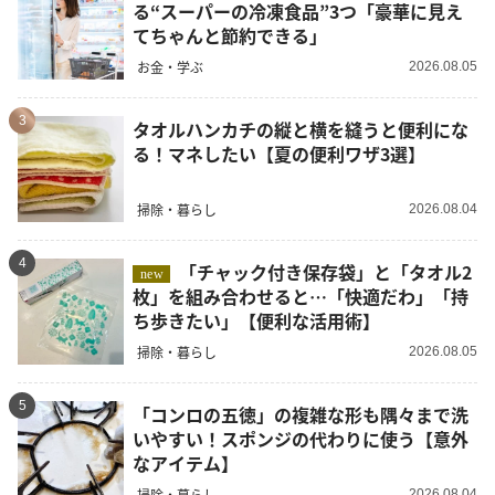
る“スーパーの冷凍食品”3つ「豪華に見え
てちゃんと節約できる」
お金・学ぶ
2026.08.05
3
タオルハンカチの縦と横を縫うと便利にな
る！マネしたい【夏の便利ワザ3選】
掃除・暮らし
2026.08.04
4
「チャック付き保存袋」と「タオル2
new
枚」を組み合わせると…「快適だわ」「持
ち歩きたい」【便利な活用術】
掃除・暮らし
2026.08.05
5
「コンロの五徳」の複雑な形も隅々まで洗
いやすい！スポンジの代わりに使う【意外
なアイテム】
掃除・暮らし
2026.08.04