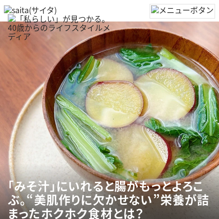
「みそ汁」にいれると腸がもっとよろこ
ぶ。“美肌作りに欠かせない”栄養が詰
まったホクホク食材とは？