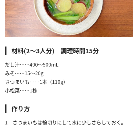
材料(2〜3人分) 調理時間15分
だし汁……400〜500mL
みそ……15〜20g
さつまいも……1本（110g）
小松菜……1株
作り方
1 さつまいもは輪切りにして水に少しさらしておく。