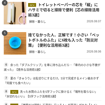
4
トイレットペーパーの芯を「縦」に
new
ハサミで切ると掃除で便利【芯の掃除活用
術3選】
掃除・暮らし
2026.08.07
5
捨てなかった人、正解です！小さい「ペッ
トボトルのふた」に6枚も入った「防災対
策」【便利な活用術3選】
掃除・暮らし
2026.08.06
余った「ダブルクリップ」を車に持ち込んだら…「車内の小さな不便が
6
減った」【意外な活用術3選】
夏の「きゅうり」は乱切りにするだけ。5分で完成するメイン級おかず
7
「何度でも食べたい」
洗った水筒のふたをS字フックに掛けると「場所を取らない」
8
new
「水切れもいい」【S字フック活用術3選】
「便器だけ掃除して満足している人」が見逃しがちな【トイレ
9