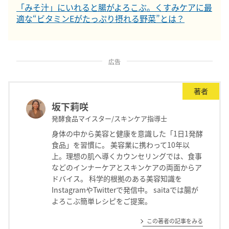
「みそ汁」にいれると腸がよろこぶ。くすみケアに最
適な“ビタミンEがたっぷり摂れる野菜”とは？
広告
著者
坂下莉咲
発酵食品マイスター/スキンケア指導士
身体の中から美容と健康を意識した「1日1発酵
食品」を習慣に。 美容業に携わって10年以
上。理想の肌へ導くカウンセリングでは、食事
などのインナーケアとスキンケアの両面からア
ドバイス。 科学的根拠のある美容知識を
InstagramやTwitterで発信中。 saitaでは腸が
よろこぶ簡単レシピをご提案。
この著者の記事をみる