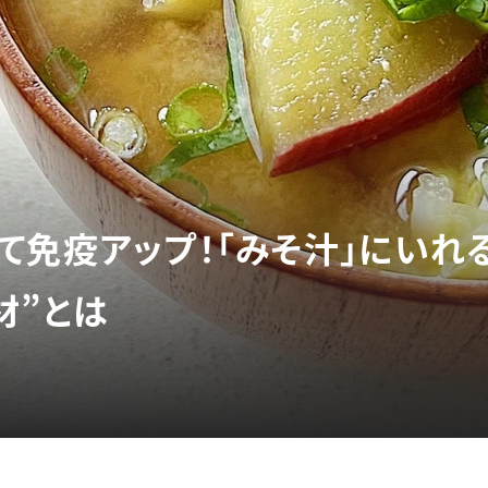
て免疫アップ！「みそ汁」にいれ
材”とは