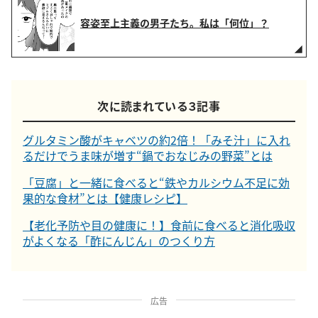
容姿至上主義の男子たち。私は「何位」？
次に読まれている３記事
グルタミン酸がキャベツの約2倍！「みそ汁」に入れ
るだけでうま味が増す“鍋でおなじみの野菜”とは
「豆腐」と一緒に食べると“鉄やカルシウム不足に効
果的な食材”とは【健康レシピ】
【老化予防や目の健康に！】食前に食べると消化吸収
がよくなる「酢にんじん」のつくり方
広告