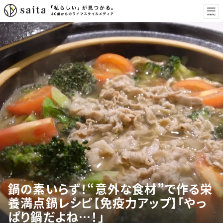
鍋の素いらず！“意外な食材”で作る栄
養満点鍋レシピ【免疫力アップ】「やっ
ぱり鍋だよね…！」