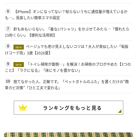
【iPhone】オンになってない？知らないうちに通信量が増えているか
6
も…。見直したい簡単スマホ設定
針も糸もいらない。「着ないTシャツ」をかぶせてみたら…「慣れたら
7
15秒くらい」【便利な活用術】
ベージュでも老け見えしないコツは？大人が真似したい「垢抜
8
new
けコーデ術」3選【2026夏】
「トイレ掃除が面倒…」を解決！お掃除のプロがやめた【3つの
9
new
こと】「ラクになる」「床にモノを置かない」
捨てなかった人、正解です。「ペットボトルのふた」を置くだけの"簡
10
単カビ対策"「ひと工夫で変わる」
ランキングをもっと見る