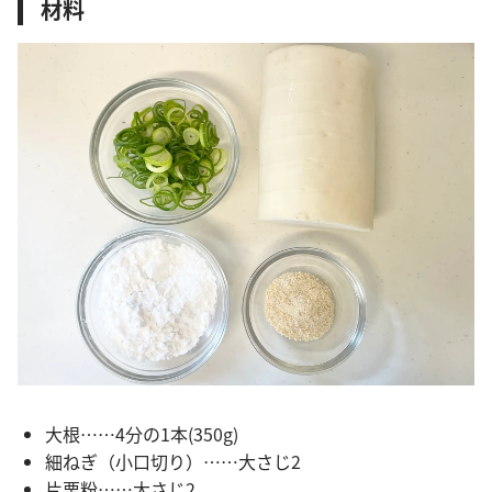
材料
大根……4分の1本(350g)
細ねぎ（小口切り）……大さじ2
片栗粉……大さじ2