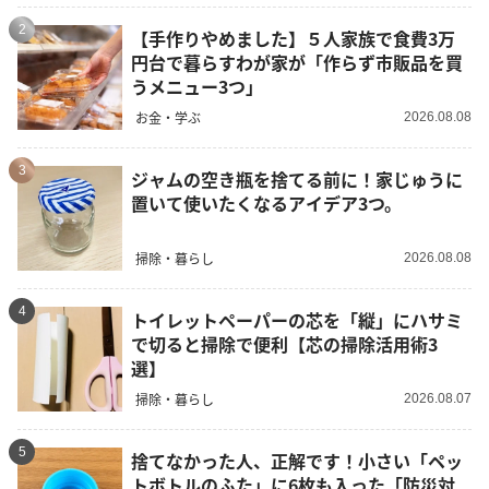
2
【手作りやめました】５人家族で食費3万
円台で暮らすわが家が「作らず市販品を買
うメニュー3つ」
お金・学ぶ
2026.08.08
3
ジャムの空き瓶を捨てる前に！家じゅうに
置いて使いたくなるアイデア3つ。
掃除・暮らし
2026.08.08
4
トイレットペーパーの芯を「縦」にハサミ
で切ると掃除で便利【芯の掃除活用術3
選】
掃除・暮らし
2026.08.07
5
捨てなかった人、正解です！小さい「ペッ
トボトルのふた」に6枚も入った「防災対