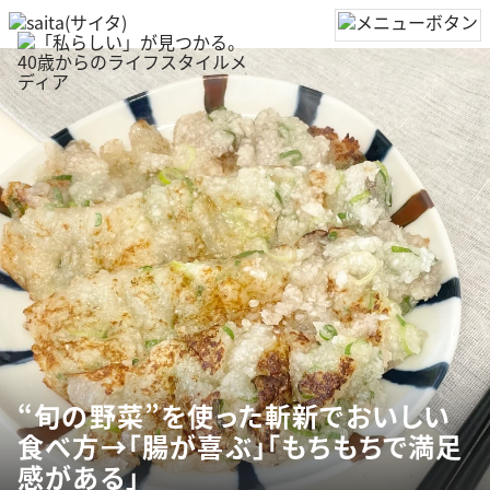
“旬の野菜”を使った斬新でおいしい
食べ方→「腸が喜ぶ」「もちもちで満足
感がある」