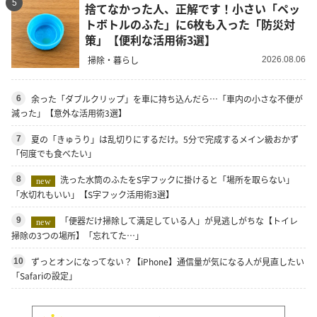
5
捨てなかった人、正解です！小さい「ペッ
トボトルのふた」に6枚も入った「防災対
策」【便利な活用術3選】
掃除・暮らし
2026.08.06
余った「ダブルクリップ」を車に持ち込んだら…「車内の小さな不便が
6
減った」【意外な活用術3選】
夏の「きゅうり」は乱切りにするだけ。5分で完成するメイン級おかず
7
「何度でも食べたい」
洗った水筒のふたをS字フックに掛けると「場所を取らない」
8
new
「水切れもいい」【S字フック活用術3選】
「便器だけ掃除して満足している人」が見逃しがちな【トイレ
9
new
掃除の3つの場所】「忘れてた…」
ずっとオンになってない？【iPhone】通信量が気になる人が見直したい
10
「Safariの設定」