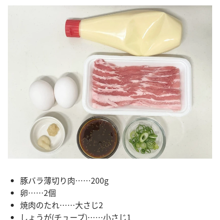
豚バラ薄切り肉……200g
卵……2個
焼肉のたれ……大さじ2
しょうが(チューブ)……小さじ1