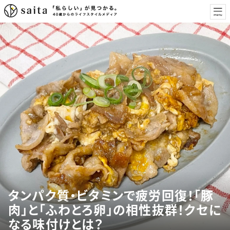
タンパク質・ビタミンで疲労回復！「豚
肉」と「ふわとろ卵」の相性抜群！クセに
なる味付けとは？