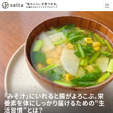
「みそ汁」にいれると腸がよろこぶ。栄
養素を体にしっかり届けるための“生
活習慣”とは？