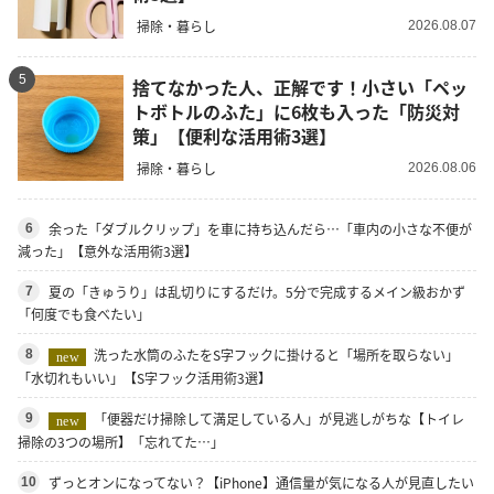
掃除・暮らし
2026.08.07
5
捨てなかった人、正解です！小さい「ペッ
トボトルのふた」に6枚も入った「防災対
策」【便利な活用術3選】
掃除・暮らし
2026.08.06
余った「ダブルクリップ」を車に持ち込んだら…「車内の小さな不便が
6
減った」【意外な活用術3選】
夏の「きゅうり」は乱切りにするだけ。5分で完成するメイン級おかず
7
「何度でも食べたい」
洗った水筒のふたをS字フックに掛けると「場所を取らない」
8
new
「水切れもいい」【S字フック活用術3選】
「便器だけ掃除して満足している人」が見逃しがちな【トイレ
9
new
掃除の3つの場所】「忘れてた…」
ずっとオンになってない？【iPhone】通信量が気になる人が見直したい
10