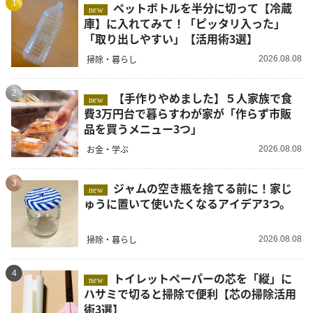
1
ペットボトルを半分に切って【冷蔵
new
庫】に入れてみて！「ピッタリ入った」
「取り出しやすい」【活用術3選】
掃除・暮らし
2026.08.08
2
【手作りやめました】５人家族で食
new
費3万円台で暮らすわが家が「作らず市販
品を買うメニュー3つ」
お金・学ぶ
2026.08.08
3
ジャムの空き瓶を捨てる前に！家じ
new
ゅうに置いて使いたくなるアイデア3つ。
掃除・暮らし
2026.08.08
4
トイレットペーパーの芯を「縦」に
new
ハサミで切ると掃除で便利【芯の掃除活用
術3選】