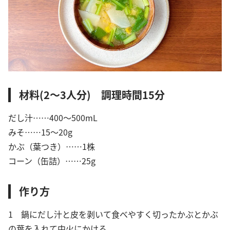
材料(2〜3人分) 調理時間15分
だし汁……400〜500mL
みそ……15〜20g
かぶ（葉つき）……1株
コーン（缶詰）……25g
作り方
1 鍋にだし汁と皮を剥いて食べやすく切ったかぶとかぶ
の葉を入れて中火にかける。