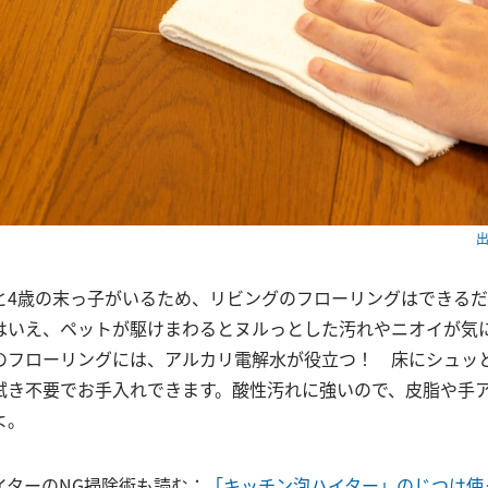
出
と4歳の末っ子がいるため、リビングのフローリングはできる
はいえ、ペットが駆けまわるとヌルっとした汚れやニオイが気
のフローリングには、アルカリ電解水が役立つ！ 床にシュッ
拭き不要でお手入れできます。酸性汚れに強いので、皮脂や手
よ。
イターのNG掃除術も読む：
「キッチン泡ハイター」のじつは使