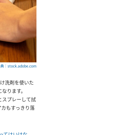
典：stock.adobe.com
だけ洗剤を使いた
になります。
とスプレーして拭
アカもすっきり落
ってはいけな