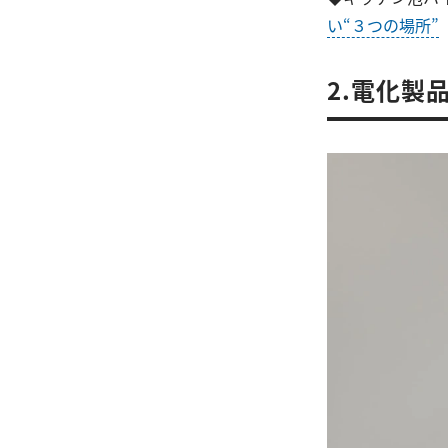
い“３つの場所”
2.電化製