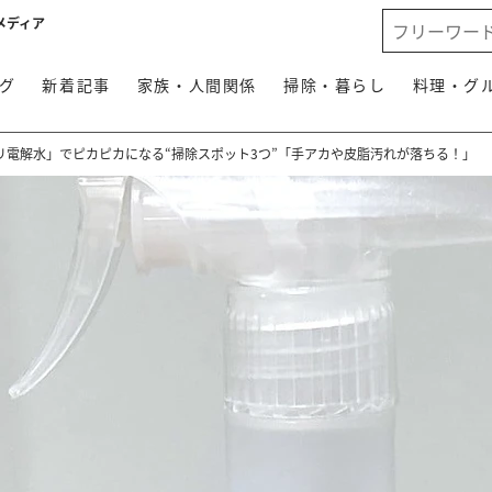
メディア
グ
新着記事
家族・人間関係
掃除・暮らし
料理・グ
リ電解水」でピカピカになる“掃除スポット3つ”「手アカや皮脂汚れが落ちる！」