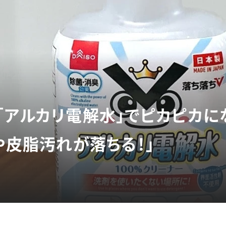
「アルカリ電解水」でピカピカに
や皮脂汚れが落ちる！」