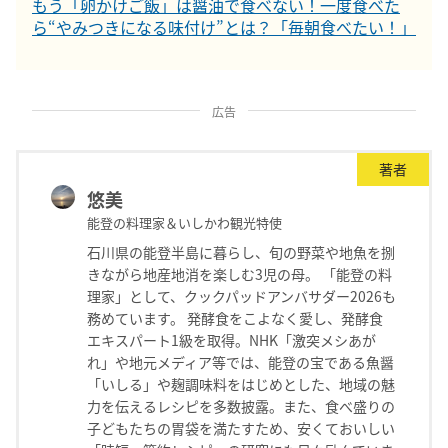
もう「卵かけご飯」は醤油で食べない！一度食べた
ら“やみつきになる味付け”とは？「毎朝食べたい！」
広告
著者
悠美
能登の料理家＆いしかわ観光特使
石川県の能登半島に暮らし、旬の野菜や地魚を捌
きながら地産地消を楽しむ3児の母。 「能登の料
理家」として、クックパッドアンバサダー2026も
務めています。 発酵食をこよなく愛し、発酵食
エキスパート1級を取得。NHK「激突メシあが
れ」や地元メディア等では、能登の宝である魚醤
「いしる」や麹調味料をはじめとした、地域の魅
力を伝えるレシピを多数披露。また、食べ盛りの
子どもたちの胃袋を満たすため、安くておいしい