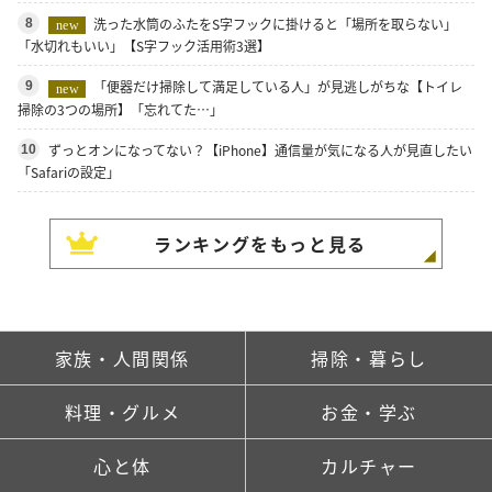
洗った水筒のふたをS字フックに掛けると「場所を取らない」
8
new
「水切れもいい」【S字フック活用術3選】
「便器だけ掃除して満足している人」が見逃しがちな【トイレ
9
new
掃除の3つの場所】「忘れてた…」
ずっとオンになってない？【iPhone】通信量が気になる人が見直したい
10
「Safariの設定」
ランキングをもっと見る
家族・人間関係
掃除・暮らし
料理・グルメ
お金・学ぶ
心と体
カルチャー