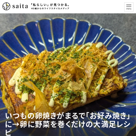
いつもの卵焼きがまるで「お好み焼き」
に→卵に野菜を巻くだけの大満足レシ
ピ