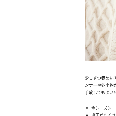
少しずつ春めい
ンナーや冬小物
手放してもよい
今シーズン一
毛玉がたくさ