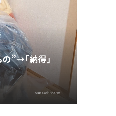
の”→「納得」
stock.adobe.com