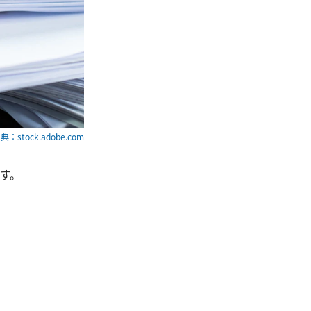
典：stock.adobe.com
す。