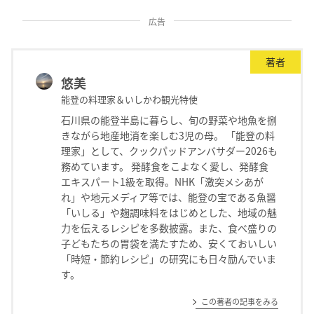
広告
著者
悠美
能登の料理家＆いしかわ観光特使
石川県の能登半島に暮らし、旬の野菜や地魚を捌
きながら地産地消を楽しむ3児の母。 「能登の料
理家」として、クックパッドアンバサダー2026も
務めています。 発酵食をこよなく愛し、発酵食
エキスパート1級を取得。NHK「激突メシあが
れ」や地元メディア等では、能登の宝である魚醤
「いしる」や麹調味料をはじめとした、地域の魅
力を伝えるレシピを多数披露。また、食べ盛りの
子どもたちの胃袋を満たすため、安くておいしい
「時短・節約レシピ」の研究にも日々励んでいま
す。
この著者の記事をみる