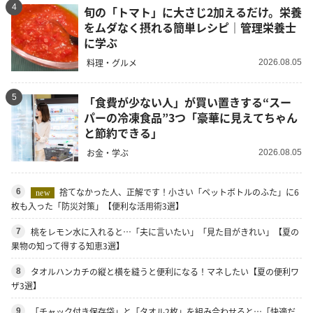
4
旬の「トマト」に大さじ2加えるだけ。栄養
をムダなく摂れる簡単レシピ｜管理栄養士
に学ぶ
料理・グルメ
2026.08.05
5
「食費が少ない人」が買い置きする“スー
パーの冷凍食品”3つ「豪華に見えてちゃん
と節約できる」
お金・学ぶ
2026.08.05
捨てなかった人、正解です！小さい「ペットボトルのふた」に6
6
new
枚も入った「防災対策」【便利な活用術3選】
桃をレモン水に入れると…「夫に言いたい」「見た目がきれい」【夏の
7
果物の知って得する知恵3選】
タオルハンカチの縦と横を縫うと便利になる！マネしたい【夏の便利ワ
8
ザ3選】
「チャック付き保存袋」と「タオル2枚」を組み合わせると…「快適だ
9