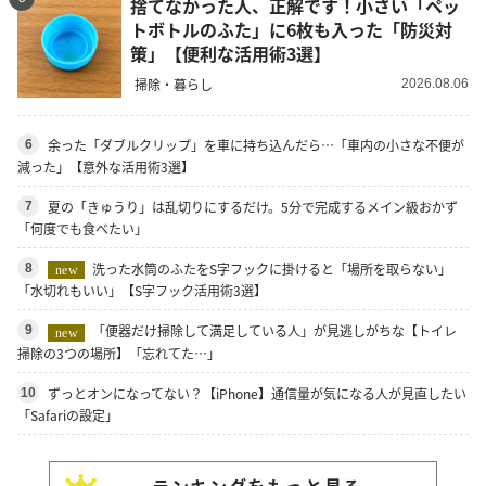
捨てなかった人、正解です！小さい「ペッ
トボトルのふた」に6枚も入った「防災対
策」【便利な活用術3選】
掃除・暮らし
2026.08.06
余った「ダブルクリップ」を車に持ち込んだら…「車内の小さな不便が
6
減った」【意外な活用術3選】
夏の「きゅうり」は乱切りにするだけ。5分で完成するメイン級おかず
7
「何度でも食べたい」
洗った水筒のふたをS字フックに掛けると「場所を取らない」
8
new
「水切れもいい」【S字フック活用術3選】
「便器だけ掃除して満足している人」が見逃しがちな【トイレ
9
new
掃除の3つの場所】「忘れてた…」
ずっとオンになってない？【iPhone】通信量が気になる人が見直したい
10
「Safariの設定」