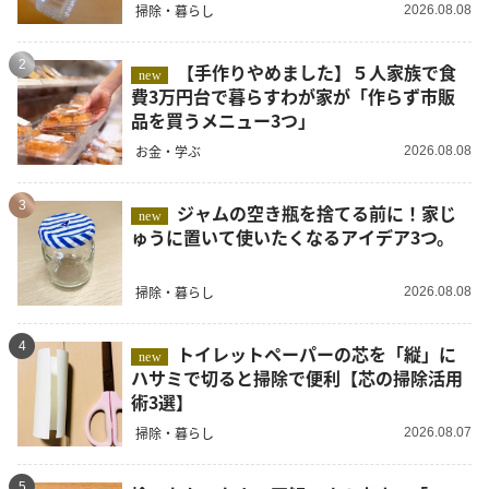
掃除・暮らし
2026.08.08
2
【手作りやめました】５人家族で食
new
費3万円台で暮らすわが家が「作らず市販
品を買うメニュー3つ」
お金・学ぶ
2026.08.08
3
ジャムの空き瓶を捨てる前に！家じ
new
ゅうに置いて使いたくなるアイデア3つ。
掃除・暮らし
2026.08.08
4
トイレットペーパーの芯を「縦」に
new
ハサミで切ると掃除で便利【芯の掃除活用
術3選】
掃除・暮らし
2026.08.07
5