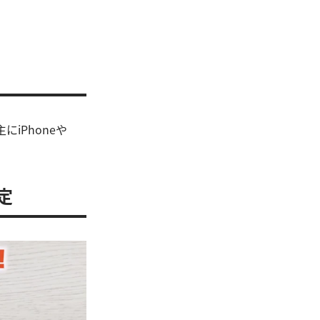
にiPhoneや
定