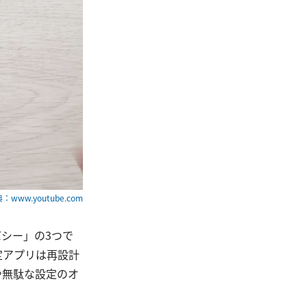
：www.youtube.com
バシー」の3つで
定アプリは再設計
や無駄な設定のオ