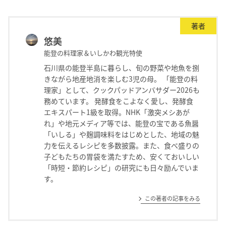
著者
悠美
能登の料理家＆いしかわ観光特使
石川県の能登半島に暮らし、旬の野菜や地魚を捌
きながら地産地消を楽しむ3児の母。 「能登の料
理家」として、クックパッドアンバサダー2026も
務めています。 発酵食をこよなく愛し、発酵食
エキスパート1級を取得。NHK「激突メシあが
れ」や地元メディア等では、能登の宝である魚醤
「いしる」や麹調味料をはじめとした、地域の魅
力を伝えるレシピを多数披露。また、食べ盛りの
子どもたちの胃袋を満たすため、安くておいしい
「時短・節約レシピ」の研究にも日々励んでいま
す。
この著者の記事をみる