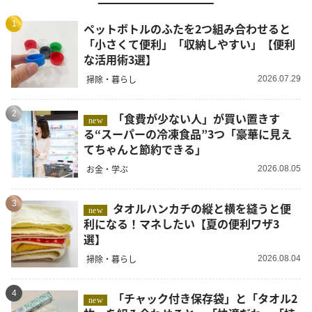
1
ペットボトルのふたを2つ組み合わせると
「小さくて便利」「収納しやすい」【便利
な活用術3選】
掃除・暮らし
2026.07.29
2
「食費が少ない人」が買い置きす
new
る“スーパーの冷凍食品”3つ「豪華に見え
てちゃんと節約できる」
お金・学ぶ
2026.08.05
3
タオルハンカチの縦と横を縫うと便
new
利になる！マネしたい【夏の便利ワザ3
選】
掃除・暮らし
2026.08.04
4
「チャック付き保存袋」と「タオル2
new