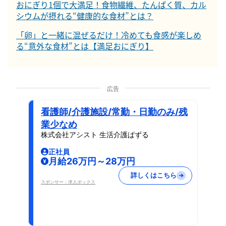
おにぎり1個で大満足！食物繊維、たんぱく質、カル
シウムが摂れる“健康的な食材”とは？
「卵」と一緒に混ぜるだけ！冷めても食感が楽しめ
る“意外な食材”とは【満足おにぎり】
広告
看護師/介護施設/常勤・日勤のみ/残
業少なめ
株式会社アシスト 生活介護ぱずる
正社員
月給26万円～28万円
詳しくはこちら
スポンサー：求人ボックス