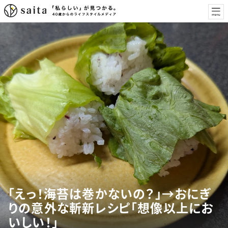
「えっ！海苔は巻かないの？」→おにぎ
りの意外な斬新レシピ「想像以上にお
いしい！」