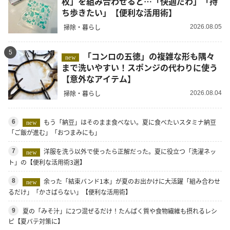
枚」を組み合わせると…「快適だわ」「持
ち歩きたい」【便利な活用術】
掃除・暮らし
2026.08.05
5
「コンロの五徳」の複雑な形も隅々
new
まで洗いやすい！スポンジの代わりに使う
【意外なアイテム】
掃除・暮らし
2026.08.04
もう「納豆」はそのまま食べない。夏に食べたいスタミナ納豆
6
new
「ご飯が進む」「おつまみにも」
洋服を洗う以外で使ったら正解だった。夏に役立つ「洗濯ネッ
7
new
ト」の【便利な活用術3選】
余った「結束バンド1本」が夏のお出かけに大活躍「組み合わせ
8
new
るだけ」「かさばらない」【便利な活用術】
夏の「みそ汁」に2つ混ぜるだけ！たんぱく質や食物繊維も摂れるレシ
9
ピ【夏バテ対策に】