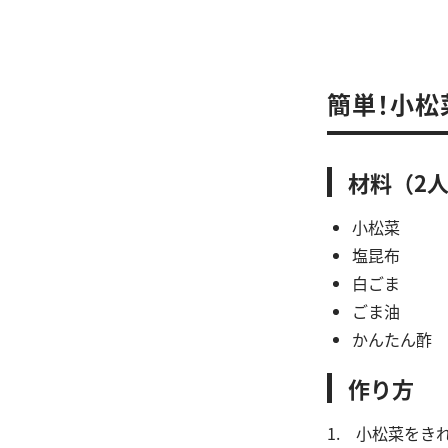
簡単！小松
材料（2
小松菜 
塩昆布 大
白ごま 小
ごま油 小
かんたん酢 
作り方
1. 小松菜をき