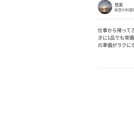
悠美
能登の料理
仕事から帰って
きに1品でも常
の準備がラクに