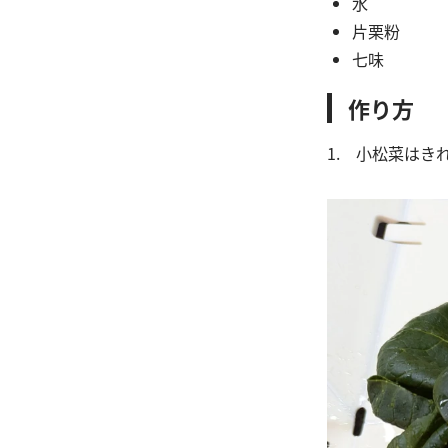
水 1
片栗粉
七味 
作り方
1. 小松菜は