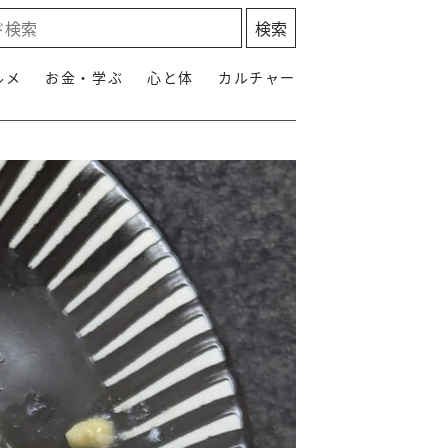
ルメ
お金・学ぶ
心と体
カルチャー