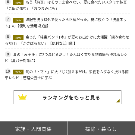
もう「納豆」はそのまま食べない。夏に食べたいスタミナ納豆
6
new
「ご飯が進む」「おつまみにも」
洋服を洗う以外で使ったら正解だった。夏に役立つ「洗濯ネッ
7
new
ト」の【便利な活用術3選】
余った「結束バンド1本」が夏のお出かけに大活躍「組み合わせ
8
new
るだけ」「かさばらない」【便利な活用術】
夏の「みそ汁」に2つ混ぜるだけ！たんぱく質や食物繊維も摂れるレシ
9
ピ【夏バテ対策に】
旬の「トマト」に大さじ2加えるだけ。栄養をムダなく摂れる簡
10
new
単レシピ｜管理栄養士に学ぶ
ランキングをもっと見る
家族・人間関係
掃除・暮らし