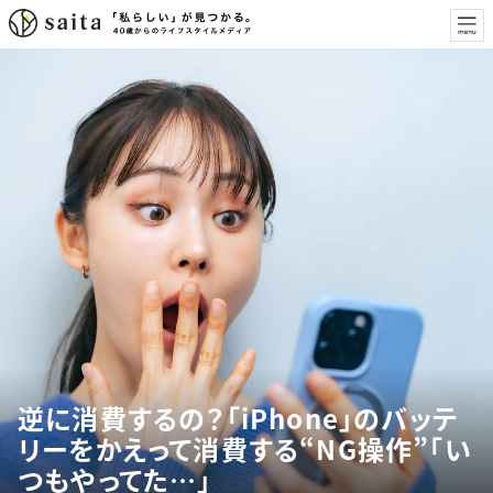
逆に消費するの？「iPhone」のバッテ
リーをかえって消費する“NG操作”「い
つもやってた…」