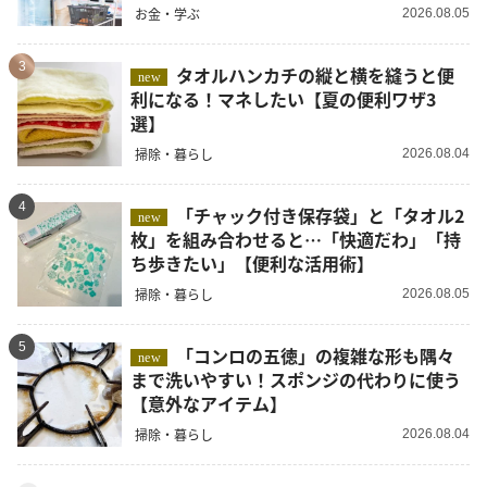
お金・学ぶ
2026.08.05
3
タオルハンカチの縦と横を縫うと便
new
利になる！マネしたい【夏の便利ワザ3
選】
掃除・暮らし
2026.08.04
4
「チャック付き保存袋」と「タオル2
new
枚」を組み合わせると…「快適だわ」「持
ち歩きたい」【便利な活用術】
掃除・暮らし
2026.08.05
5
「コンロの五徳」の複雑な形も隅々
new
まで洗いやすい！スポンジの代わりに使う
【意外なアイテム】
掃除・暮らし
2026.08.04