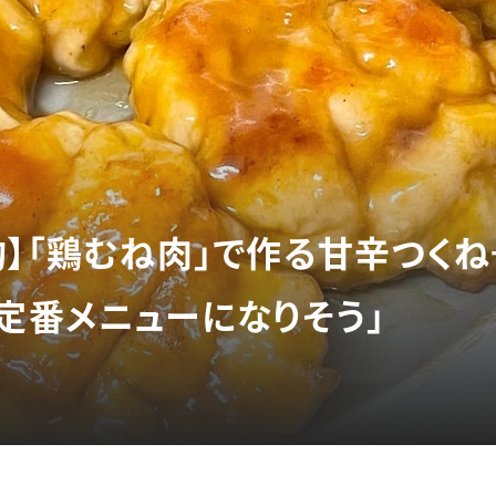
約】「鶏むね肉」で作る甘辛つく
「定番メニューになりそう」