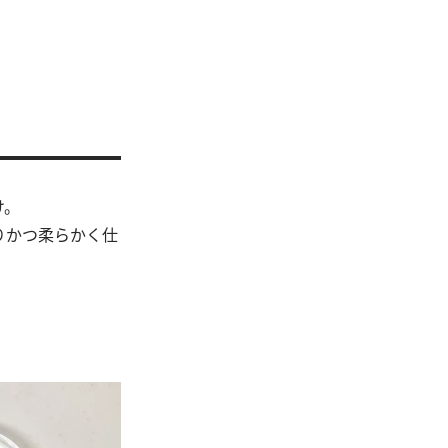
け。
りかつ柔らかく仕