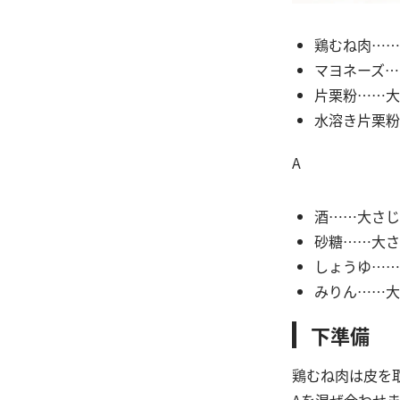
鶏むね肉……
マヨネーズ…
片栗粉……大
水溶き片栗粉
A
酒……大さじ
砂糖……大さ
しょうゆ……
みりん……大
下準備
鶏むね肉は皮を取
Aを混ぜ合わせ