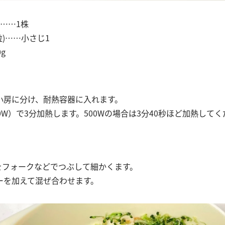
……1株
粒)……小さじ1
g
小房に分け、耐熱容器に入れます。
0W）で3分加熱します。500Wの場合は3分40秒ほど加熱して
ーをフォークなどでつぶして細かくます。
ーを加えて混ぜ合わせます。