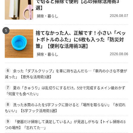
で切ると掃除で便利【芯の掃除活用術3
選】
掃除・暮らし
2026.08.07
5
捨てなかった人、正解です！小さい「ペッ
トボトルのふた」に6枚も入った「防災対
策」【便利な活用術3選】
掃除・暮らし
2026.08.06
余った「ダブルクリップ」を車に持ち込んだら…「車内の小さな不便が
6
減った」【意外な活用術3選】
夏の「きゅうり」は乱切りにするだけ。5分で完成するメイン級おかず
7
「何度でも食べたい」
洗った水筒のふたをS字フックに掛けると「場所を取らない」「水切れ
8
もいい」【S字フック活用術3選】
「便器だけ掃除して満足している人」が見逃しがちな【トイレ掃除の3
9
つの場所】「忘れてた…」