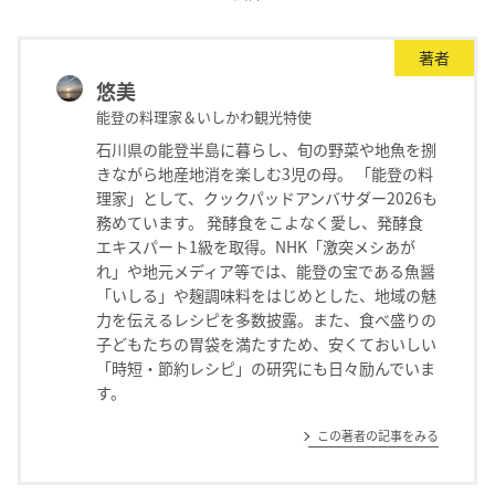
著者
悠美
能登の料理家＆いしかわ観光特使
石川県の能登半島に暮らし、旬の野菜や地魚を捌
きながら地産地消を楽しむ3児の母。 「能登の料
理家」として、クックパッドアンバサダー2026も
務めています。 発酵食をこよなく愛し、発酵食
エキスパート1級を取得。NHK「激突メシあが
れ」や地元メディア等では、能登の宝である魚醤
「いしる」や麹調味料をはじめとした、地域の魅
力を伝えるレシピを多数披露。また、食べ盛りの
子どもたちの胃袋を満たすため、安くておいしい
「時短・節約レシピ」の研究にも日々励んでいま
す。
この著者の記事をみる