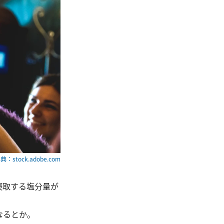
典：stock.adobe.com
摂取する塩分量が
なるとか。