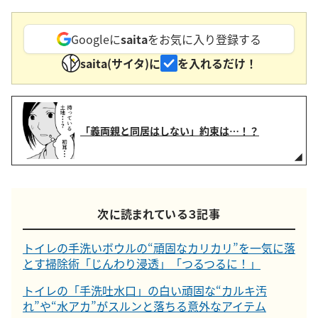
Googleに
saita
をお気に入り登録する
saita(サイタ)に
を入れるだけ！
「義両親と同居はしない」約束は…！？
次に読まれている３記事
トイレの手洗いボウルの“頑固なカリカリ”を一気に落
とす掃除術「じんわり浸透」「つるつるに！」
トイレの「手洗吐水口」の白い頑固な“カルキ汚
れ”や“水アカ”がスルンと落ちる意外なアイテム