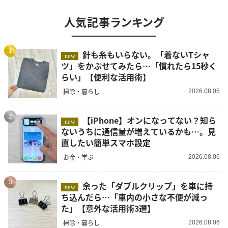
人気記事ランキング
1
針も糸もいらない。「着ないTシャ
new
ツ」をかぶせてみたら…「慣れたら15秒く
らい」【便利な活用術】
掃除・暮らし
2026.08.05
2
【iPhone】オンになってない？知ら
new
ないうちに通信量が増えているかも…。見
直したい簡単スマホ設定
お金・学ぶ
2026.08.06
3
余った「ダブルクリップ」を車に持
new
ち込んだら…「車内の小さな不便が減っ
た」【意外な活用術3選】
掃除・暮らし
2026.08.06