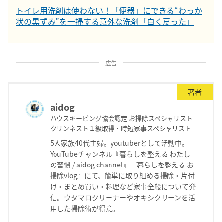
トイレ用洗剤は使わない！「便器」にできる“わっか
状の黒ずみ”を一掃する意外な洗剤「白く戻った」
広告
著者
aidog
ハウスキーピング協会認定 お掃除スペシャリスト
クリンネスト１級取得・時短家事スペシャリスト
5人家族40代主婦。youtuberとして活動中。
YouTubeチャンネル『暮らしを整える わたし
の習慣 / aidog channel』『暮らしを整える お
掃除vlog』にて、簡単に取り組める掃除・片付
け・まとめ買い・料理など家事全般について発
信。ウタマロクリーナーやオキシクリーンを活
用した掃除術が得意。