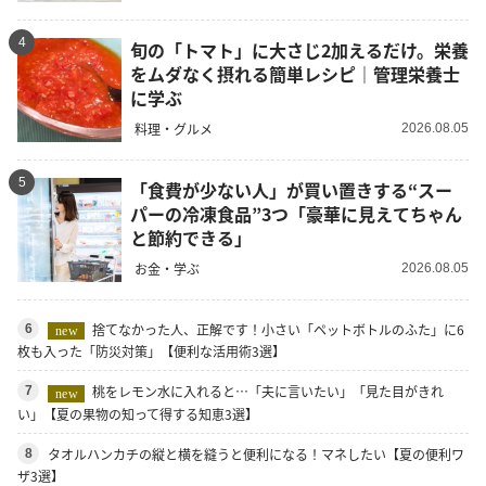
4
旬の「トマト」に大さじ2加えるだけ。栄養
をムダなく摂れる簡単レシピ｜管理栄養士
に学ぶ
料理・グルメ
2026.08.05
5
「食費が少ない人」が買い置きする“スー
パーの冷凍食品”3つ「豪華に見えてちゃん
と節約できる」
お金・学ぶ
2026.08.05
捨てなかった人、正解です！小さい「ペットボトルのふた」に6
6
new
枚も入った「防災対策」【便利な活用術3選】
桃をレモン水に入れると…「夫に言いたい」「見た目がきれ
7
new
い」【夏の果物の知って得する知恵3選】
タオルハンカチの縦と横を縫うと便利になる！マネしたい【夏の便利ワ
8
ザ3選】