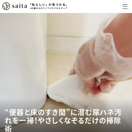
“便器と床のすき間”に潜む尿ハネ汚
れを一掃！やさしくなぞるだけの掃除
術