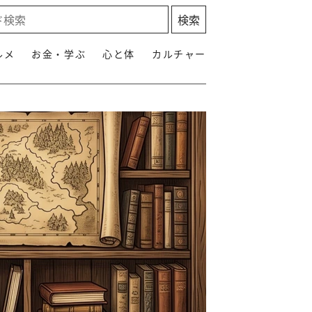
ルメ
お金・学ぶ
心と体
カルチャー