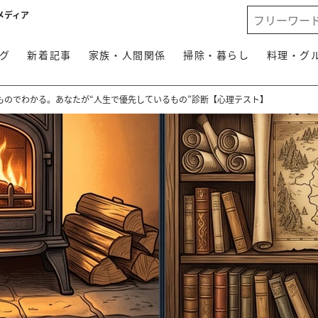
メディア
グ
新着記事
家族・人間関係
掃除・暮らし
料理・グ
ものでわかる。あなたが“人生で優先しているもの”診断【心理テスト】