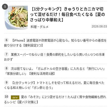
5
【1分クッキング】きゅうりとカニカマ切
って混ぜるだけ！毎日食べたくなる【夏の
さっぱり中華和え】
料理・グルメ
2026.08.03
【iPhone】迷惑電話や詐欺電話が心配なら。知らない番号からの着信を
6
振り分けする【便利設定3つ】
業務スーパーでねらい目！食費の節約をしたいなら買いたい3つの冷凍
7
おかず
次は捨てないよ。「ガムボトルの空き容器」に入れると「旅行にいい」
8
「家族分欲しい」【便利な活用術3選】
【1分クッキング】トマトとしそを切って和えるだけ。夏に毎日食べた
9
くなる和え物レシピ「ポン酢と合う」
夏の「みそ汁」に2つ混ぜるだけ！たんぱく質や食物繊維も摂れ
10
new
るレシピ【夏バテ対策に】