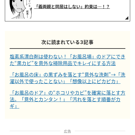
「義両親と同居はしない」約束は…！？
次に読まれている３記事
塩素系漂白剤は使わない！「お風呂場」のドアにでき
た“黒カビ”を意外な掃除用品でキレイにする方法
「お風呂の床」の黒ずみを落とす“意外な洗剤”→「洗
濯以外で使ったことない」「想像以上にピカピカ」
「お風呂のドア」の“ホコリやカビ”を確実に落とす方
法。「意外とカンタン！」「汚れを落とす順番がカ
ギ」
広告