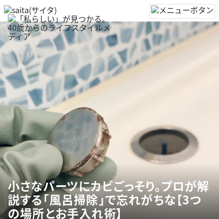
小さなパーツにカビごっそり。プロが解
説する「風呂掃除」で忘れがちな【3つ
の場所とお手入れ術】