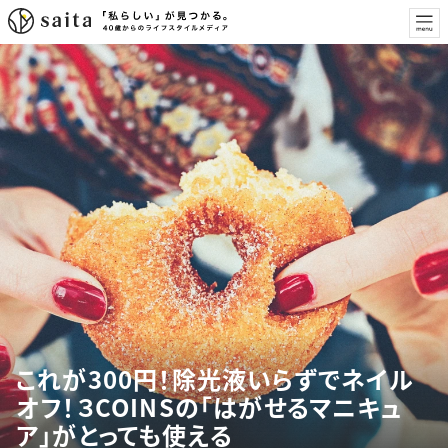
これが300円！除光液いらずでネイル
オフ！３COINSの「はがせるマニキュ
ア」がとっても使える