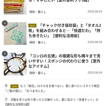
掃除・暮らし
2026.08.04
4
「チャック付き保存袋」と「タオル2
new
枚」を組み合わせると…「快適だわ」「持
ち歩きたい」【便利な活用術】
掃除・暮らし
2026.08.05
5
「コンロの五徳」の複雑な形も隅々まで洗
いやすい！スポンジの代わりに使う【意外
なアイテム】
掃除・暮らし
2026.08.04
もう「納豆」はそのまま食べない。夏に食べたいスタミナ納豆
6
new
「ご飯が進む」「おつまみにも」
洋服を洗う以外で使ったら正解だった。夏に役立つ「洗濯ネット」の
7
【便利な活用術3選】