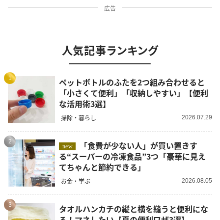
広告
人気記事ランキング
1
ペットボトルのふたを2つ組み合わせると
「小さくて便利」「収納しやすい」【便利
な活用術3選】
掃除・暮らし
2026.07.29
2
「食費が少ない人」が買い置きす
new
る“スーパーの冷凍食品”3つ「豪華に見え
てちゃんと節約できる」
お金・学ぶ
2026.08.05
3
タオルハンカチの縦と横を縫うと便利にな
る！マネしたい【夏の便利ワザ3選】