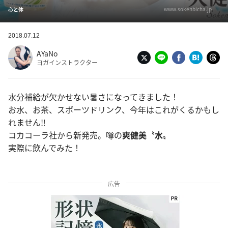
www.sokenbicha.jp
心と体
2018.07.12
AYaNo
ヨガインストラクター
水分補給が欠かせない暑さになってきました！
お水、お茶、スポーツドリンク、今年はこれがくるかもし
れません‼︎
コカコーラ社から新発売。噂の
爽健美〝水〟
実際に飲んでみた！
広告