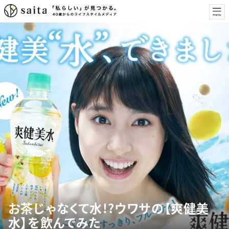
お茶じゃなくて水!?ウワサの【爽健美
水】を飲んでみた