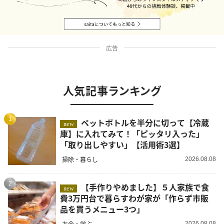
広告
人気記事ランキング
1
ペットボトルを半分に切って【冷蔵
new
庫】に入れてみて！「ピッタリ入った」
「取り出しやすい」【活用術3選】
掃除・暮らし
2026.08.08
2
【手作りやめました】５人家族で食
new
費3万円台で暮らすわが家が「作らず市販
品を買うメニュー3つ」
お金・学ぶ
2026.08.08