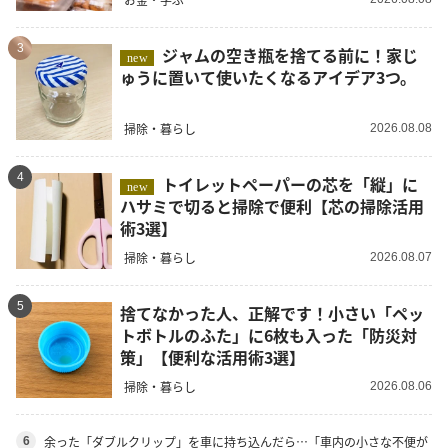
3
ジャムの空き瓶を捨てる前に！家じ
new
ゅうに置いて使いたくなるアイデア3つ。
掃除・暮らし
2026.08.08
4
トイレットペーパーの芯を「縦」に
new
ハサミで切ると掃除で便利【芯の掃除活用
術3選】
掃除・暮らし
2026.08.07
5
捨てなかった人、正解です！小さい「ペッ
トボトルのふた」に6枚も入った「防災対
策」【便利な活用術3選】
掃除・暮らし
2026.08.06
余った「ダブルクリップ」を車に持ち込んだら…「車内の小さな不便が
6