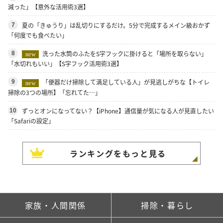
減った」【意外な活用術3選】
夏の「きゅうり」は乱切りにするだけ。5分で完成するメイン級おかず
7
「何度でも食べたい」
洗った水筒のふたをS字フックに掛けると「場所を取らない」
8
new
「水切れもいい」【S字フック活用術3選】
「便器だけ掃除して満足している人」が見逃しがちな【トイレ
9
new
掃除の3つの場所】「忘れてた…」
ずっとオンになってない？【iPhone】通信量が気になる人が見直したい
10
「Safariの設定」
ランキングをもっと見る
家族・人間関係
掃除・暮らし