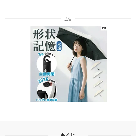
広告
もくじ