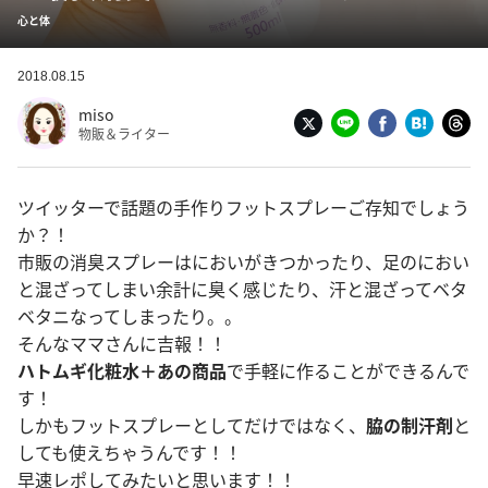
心と体
2018.08.15
miso
物販＆ライター
ツイッターで話題の手作りフットスプレーご存知でしょう
か？！
市販の消臭スプレーはにおいがきつかったり、足のにおい
と混ざってしまい余計に臭く感じたり、汗と混ざってベタ
ベタニなってしまったり。。
そんなママさんに吉報！！
ハトムギ化粧水＋あの商品
で手軽に作ることができるんで
す！
しかもフットスプレーとしてだけではなく、
脇の制汗剤
と
しても使えちゃうんです！！
早速レポしてみたいと思います！！