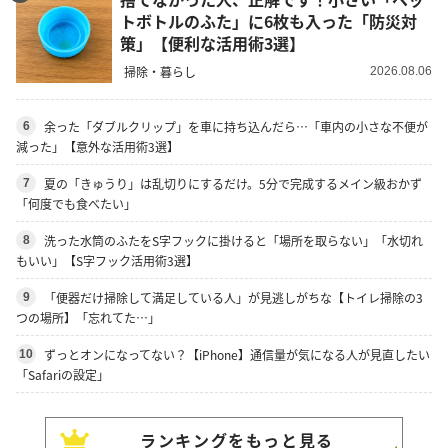
トボトルのふた」に6枚も入った「防災対
策」【便利な活用術3選】
掃除・暮らし
2026.08.06
余った「ダブルクリップ」を車に持ち込んだら…「車内の小さな不便が
6
減った」【意外な活用術3選】
夏の「きゅうり」は乱切りにするだけ。5分で完成するメイン級おかず
7
「何度でも食べたい」
洗った水筒のふたをS字フックに掛けると「場所を取らない」「水切れ
8
もいい」【S字フック活用術3選】
「便器だけ掃除して満足している人」が見逃しがちな【トイレ掃除の3
9
つの場所】「忘れてた…」
ずっとオンになってない？【iPhone】通信量が気になる人が見直したい
10
「Safariの設定」
ランキングをもっと見る