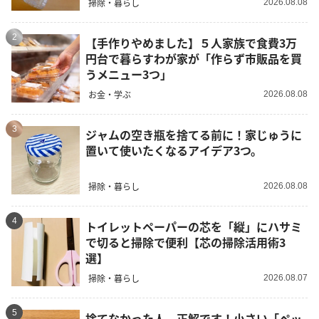
掃除・暮らし
2026.08.08
2
【手作りやめました】５人家族で食費3万
円台で暮らすわが家が「作らず市販品を買
うメニュー3つ」
お金・学ぶ
2026.08.08
3
ジャムの空き瓶を捨てる前に！家じゅうに
置いて使いたくなるアイデア3つ。
掃除・暮らし
2026.08.08
4
トイレットペーパーの芯を「縦」にハサミ
で切ると掃除で便利【芯の掃除活用術3
選】
掃除・暮らし
2026.08.07
5
捨てなかった人、正解です！小さい「ペッ