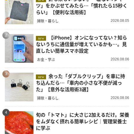
ツ」をかぶせてみたら…「慣れたら15秒く
らい」【便利な活用術】
掃除・暮らし
2026.08.05
2
【iPhone】オンになってない？知ら
new
ないうちに通信量が増えているかも…。見
直したい簡単スマホ設定
お金・学ぶ
2026.08.06
3
余った「ダブルクリップ」を車に持
new
ち込んだら…「車内の小さな不便が減っ
た」【意外な活用術3選】
掃除・暮らし
2026.08.06
4
旬の「トマト」に大さじ2加えるだけ。栄養
をムダなく摂れる簡単レシピ｜管理栄養士
に学ぶ