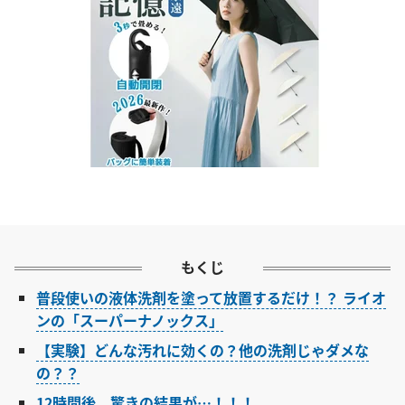
もくじ
普段使いの液体洗剤を塗って放置するだけ！？ ライオ
ンの「スーパーナノックス」
【実験】どんな汚れに効くの？他の洗剤じゃダメな
の？？
12時間後、驚きの結果が…！！！