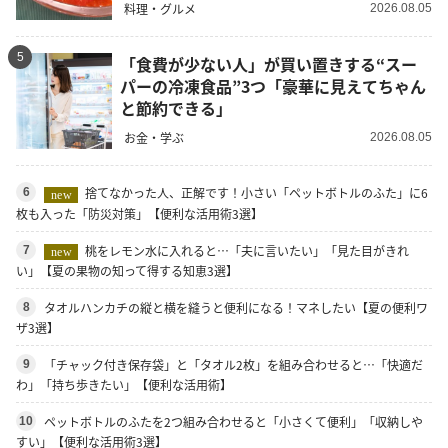
料理・グルメ
2026.08.05
5
「食費が少ない人」が買い置きする“スー
パーの冷凍食品”3つ「豪華に見えてちゃん
と節約できる」
お金・学ぶ
2026.08.05
捨てなかった人、正解です！小さい「ペットボトルのふた」に6
6
new
枚も入った「防災対策」【便利な活用術3選】
桃をレモン水に入れると…「夫に言いたい」「見た目がきれ
7
new
い」【夏の果物の知って得する知恵3選】
タオルハンカチの縦と横を縫うと便利になる！マネしたい【夏の便利ワ
8
ザ3選】
「チャック付き保存袋」と「タオル2枚」を組み合わせると…「快適だ
9
わ」「持ち歩きたい」【便利な活用術】
ペットボトルのふたを2つ組み合わせると「小さくて便利」「収納しや
10
すい」【便利な活用術3選】