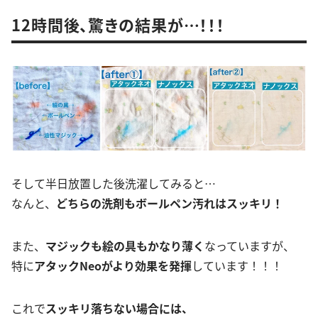
12時間後、驚きの結果が…！！！
そして半日放置した後洗濯してみると…
なんと、
どちらの洗剤もボールペン汚れはスッキリ！
また、
マジックも絵の具もかなり薄く
なっていますが、
特に
アタックNeoがより効果を発揮
しています！！！
これで
スッキリ落ちない場合には、