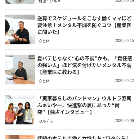
料理・グルメ
2025.09.19
逆算でスケジュールをこなす働くママほど
要注意！メンタル不調を防ぐコツ【産業医
に聞いた】
心と体
2025.09.15
夏バテじゃなく“心の不調”かも。「責任感
の強い人」ほど気を付けたいメンタル不調
【産業医に教わる】
心と体
2025.09.12
「実家暮らしのバンドマン」ウルトラ寿司
ふぁいやー、快進撃の裏にあった“衝
突”【独占インタビュー】
カルチャー
2025.09.09
話題のホテルで働く女性たち “ワタシらし