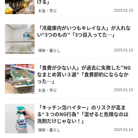
ける」
お金・学ぶ
2025.01.15
「冷蔵庫内がいつもキレイな人」が入れな
い“3つのもの”「3つ目入ってた…」
掃除・暮らし
2025.01.15
「食費が少ない人」が過去に失敗した“NG
なまとめ買い３選”「食費節約にならなか
った…」
お金・学ぶ
2025.01.15
「キッチン泡ハイター」のリスクが高ま
る“３つのNG行為”「混ぜると危険なのは
洗剤だけじゃない！」
掃除・暮らし
2025.01.14