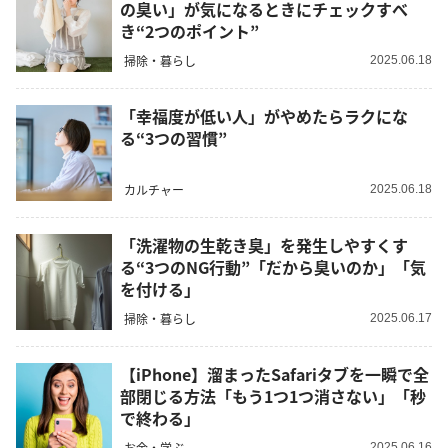
の臭い」が気になるときにチェックすべ
き“2つのポイント”
掃除・暮らし
2025.06.18
「幸福度が低い人」がやめたらラクにな
る“3つの習慣”
カルチャー
2025.06.18
「洗濯物の生乾き臭」を発生しやすくす
る“3つのNG行動”「だから臭いのか」「気
を付ける」
掃除・暮らし
2025.06.17
【iPhone】溜まったSafariタブを一瞬で全
部閉じる方法「もう1つ1つ消さない」「秒
で終わる」
お金・学ぶ
2025.06.16