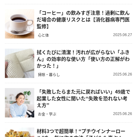
「コーヒー」の飲みすぎ注意！過剰に飲ん
だ場合の健康リスクとは【消化器病専門医
監修】
心と体
2025.06.27
拭くたびに清潔！汚れが広がらない「ふき
ん」の効率的な使い方「使い方の正解がわ
かった！」
掃除・暮らし
2025.06.26
「失敗したらまた元に戻ればいい」49歳で
起業した女性に聞いた“失敗を恐れない考
え方”
お金・学ぶ
2025.06.26
材料3つで超簡単！“プチウインナーロー