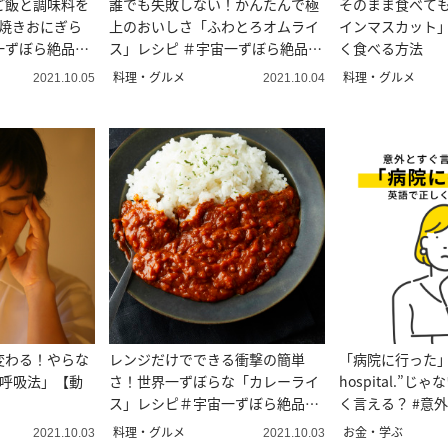
ご飯と調味料を
誰でも失敗しない！かんたんで極
そのまま食べて
「焼きおにぎら
上のおいしさ「ふわとろオムライ
インマスカット
一ずぼら絶品め
ス」レシピ ＃宇宙一ずぼら絶品め
く食べる方法
し
料理・グルメ
料理・グルメ
2021.10.05
2021.10.04
変わる！やらな
レンジだけでできる衝撃の簡単
「病院に行った」は“I
分呼吸法」【動
さ！世界一ずぼらな「カレーライ
hospital.”
ス」レシピ＃宇宙一ずぼら絶品め
く言える？ #意
し
い英語
料理・グルメ
お金・学ぶ
2021.10.03
2021.10.03