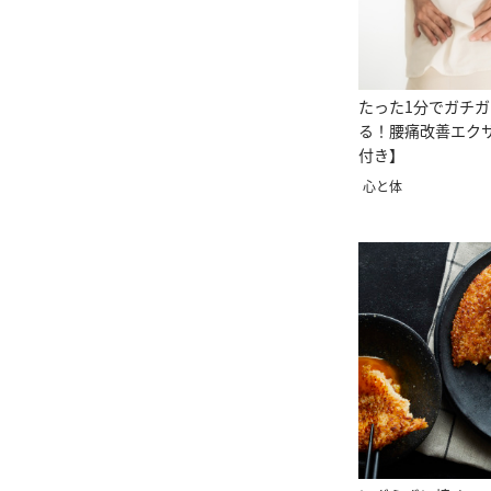
たった1分でガチ
る！腰痛改善エク
付き】
心と体