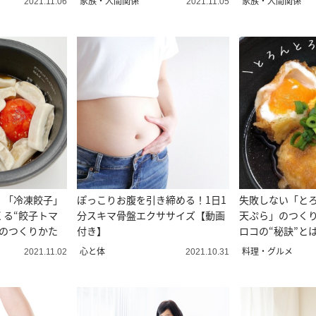
家族・人間関係
家族・人間関係
2021.11.06
2021.11.05
。「冷凍餃子」
ぽっこりお腹を引き締める！1日1
失敗しない「と
くる“餃子トマ
分スキマ骨盤エクササイズ【動画
天ぷら」のつく
”のつくりかた
付き】
ロコの“秘訣”と
心と体
料理・グルメ
2021.11.02
2021.10.31