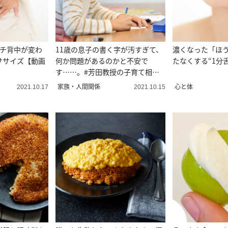
ガチ背中が変わ
11歳の息子の書く字が汚すぎて、
濃くなった「ほ
ササイズ【動画
何か問題があるのかと不安で
たなくする“1分
す……。#芳田教授の子育て相談
室
家族・人間関係
心と体
2021.10.17
2021.10.15