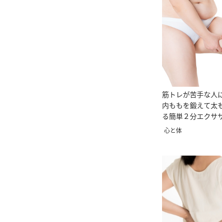
筋トレが苦手な人に
内ももを鍛えて太
る簡単２分エクサ
心と体