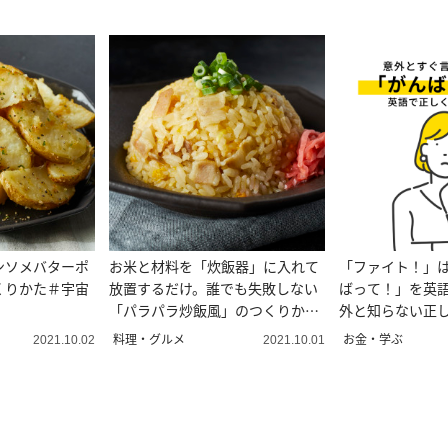
ンソメバターポ
お米と材料を「炊飯器」に入れて
「ファイト！」
くりかた＃宇宙
放置するだけ。誰でも失敗しない
ばって！」を英語
「パラパラ炒飯風」のつくりかた
外と知らない正
＃宇宙一ずぼら絶品めし
料理・グルメ
お金・学ぶ
2021.10.02
2021.10.01