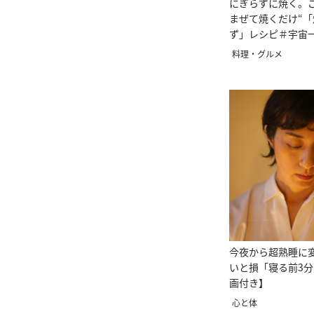
にぎらずに焼く。
まぜて焼くだけ“
ず」レシピ＃宇宙
し
料理・グルメ
今夜から超熟睡に
いと損「寝る前3
画付き】
心と体