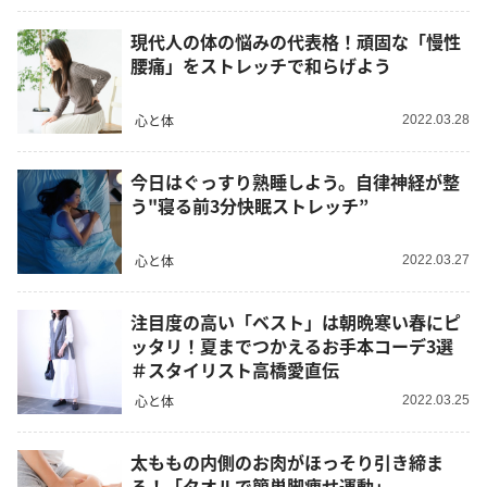
現代人の体の悩みの代表格！頑固な「慢性
腰痛」をストレッチで和らげよう
心と体
2022.03.28
今日はぐっすり熟睡しよう。自律神経が整
う"寝る前3分快眠ストレッチ”
心と体
2022.03.27
注目度の高い「ベスト」は朝晩寒い春にピ
ッタリ！夏までつかえるお手本コーデ3選
＃スタイリスト高橋愛直伝
心と体
2022.03.25
太ももの内側のお肉がほっそり引き締ま
る！「タオルで簡単脚痩せ運動」