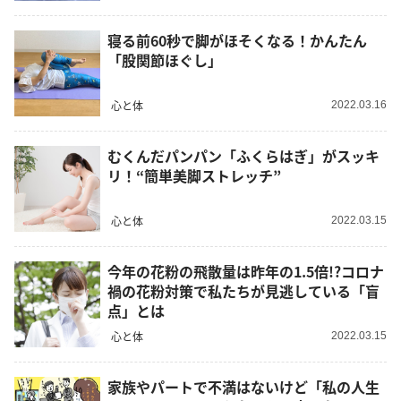
寝る前60秒で脚がほそくなる！かんたん
「股関節ほぐし」
心と体
2022.03.16
むくんだパンパン「ふくらはぎ」がスッキ
リ！“簡単美脚ストレッチ”
心と体
2022.03.15
今年の花粉の飛散量は昨年の1.5倍!?コロナ
禍の花粉対策で私たちが見逃している「盲
点」とは
心と体
2022.03.15
家族やパートで不満はないけど「私の人生