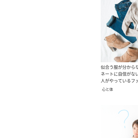
似合う服が分から
ネートに自信がな
人がやっているフ
しむコツは？
心と体