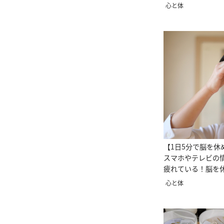
と言われている人
心と体
【1日5分で脳を休
スマホやテレビの
疲れている！脳を
呼吸法とは
心と体