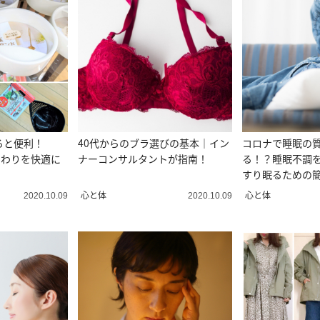
ると便利！
40代からのブラ選びの基本｜イン
コロナで睡眠の
まわりを快適に
ナーコンサルタントが指南！
る！？睡眠不調
すり眠るための
は？
心と体
心と体
2020.10.09
2020.10.09