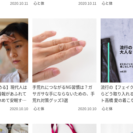
は
能でおしゃれ
心と体
心と体
2020.10.11
2020.10.11
める】現代人は
手荒れにつながるNG習慣は？ガ
流行の【フェイ
情報があふれて
サガサな手にならないための、手
らどう取り入れ
休めて安眠する
荒れ対策グッズ3選
ト高橋 愛の着こなし
心と体
心と体
2020.10.10
2020.10.10