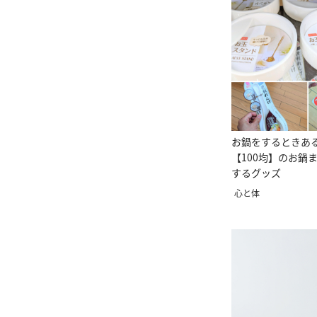
お鍋をするときあ
【100均】のお鍋
するグッズ
心と体