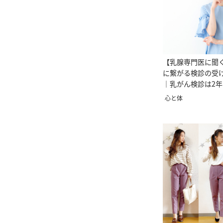
【乳腺専門医に聞
に繋がる検診の受
｜乳がん検診は2年
大丈夫？
心と体