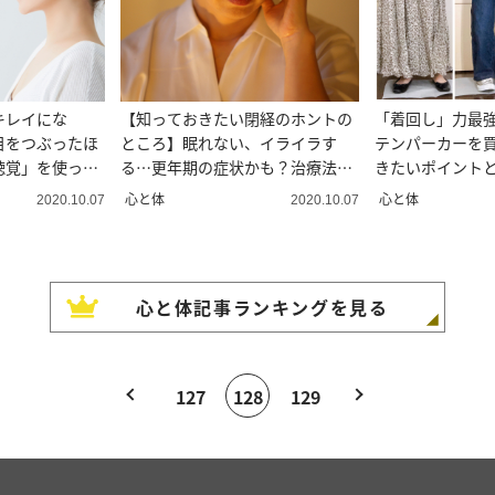
キレイにな
【知っておきたい閉経のホントの
「着回し」力最
目をつぶったほ
ところ】眠れない、イライラす
テンパーカーを
聴覚」を使って
る…更年期の症状かも？治療法や
きたいポイント
閉経との関係は？
心と体
心と体
2020.10.07
2020.10.07
心と体
記事ランキングを見る
127
128
129