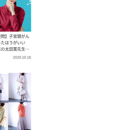
疑問】子宮頸がん
ったほうがいい
医の太田寛先生に
2020.10.16