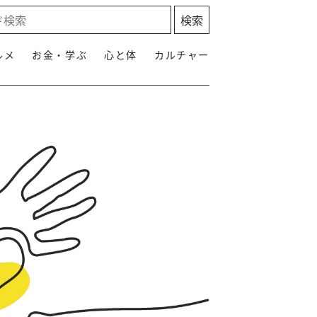
ルメ
お金・学ぶ
心と体
カルチャー