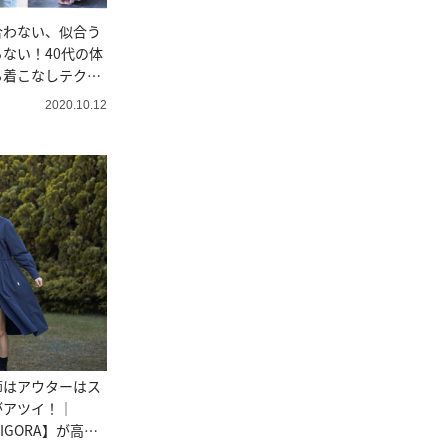
合わない、似合う
ない！40代の体
着こなしテク6
2020.10.12
節はアウターはス
がアツイ！｜
IGORA】が高機