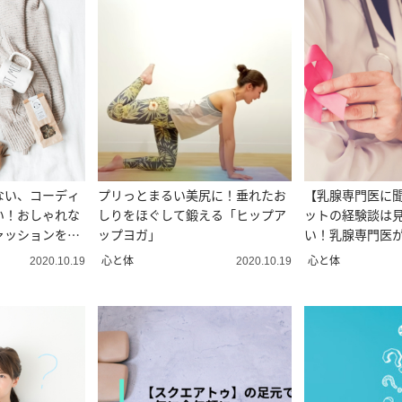
ない、コーディ
プリっとまるい美尻に！垂れたお
【乳腺専門医に
い！おしゃれな
しりをほぐして鍛える「ヒップア
ットの経験談は
ァッションを楽
ップヨガ」
い！乳腺専門医
の”今”
心と体
心と体
2020.10.19
2020.10.19