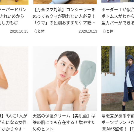
テーパードパン
【万全クマ対策】コンシーラーを
ボーダーＴが似
！きれいめから
ぬってもクマが隠れない人必見！
ボトムスがわから
回し力も◎
「クマ」の色別おすすめケア教え
型カバーができる
ます！
選
心と体
心と体
2020.10.15
2020.10.13
】9人に1人が
天然の保湿クリーム【美肌菌】は
寒暖差がある季
がんになる女性
誰の肌にでも存在する！増やすた
ポーツブランド
？かかりやすい
めのヒント
BEAMS監修！【T