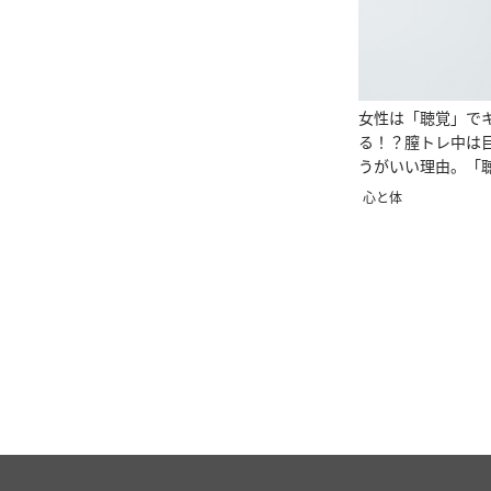
女性は「聴覚」で
る！？膣トレ中は
うがいい理由。「
効果をアップ！
心と体