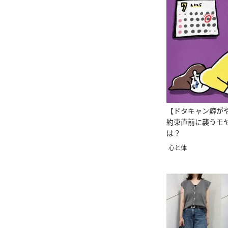
【ドタキャン癖が
約束直前に襲うモ
は？
心と体