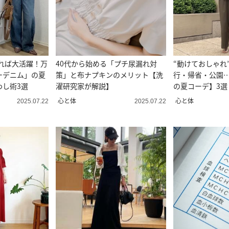
あれば大活躍！万
40代から始める「プチ尿漏れ対
“動けておしゃれ
ーデニム」の夏
策」と布ナプキンのメリット【洗
行・帰省・公園
わし術3選
濯研究家が解説】
の夏コーデ】3選
心と体
心と体
2025.07.22
2025.07.22