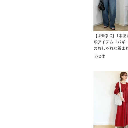
【UNIQLO】1本
能アイテム「バギ
のおしゃれな着ま
心と体