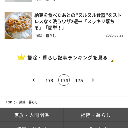
納豆を食べたあとの“ヌルヌル食器”をスト
レスなく洗うワザ2選→「スッキリ落ち
る」「簡単！」
掃除・暮らし
2025.03.22
掃除・暮らし
記事ランキングを見る
173
174
175
TOP
掃除・暮らし
家族・人間関係
掃除・暮らし