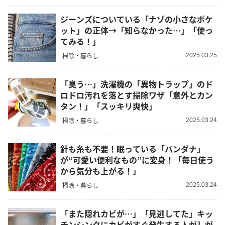
ジーンズについている「ナゾの小さなポケ
ット」の正体→「知らなかった…」「使っ
てみる！」
掃除・暮らし
2025.03.25
「臭う…」洗濯機の「異物トラップ」のド
ロドロ汚れを落とす掃除ワザ「意外とカン
タン！」「スッキリ爽快」
掃除・暮らし
2025.03.24
針も糸も不要！眠っている「バンダナ」
が“可愛い便利なもの”に変身！「毎日使う
から気分も上がる！」
掃除・暮らし
2025.03.24
「また隠れカビが…」「見逃してた」キッ
チンシンクにカビがすぐ発生する人がしが