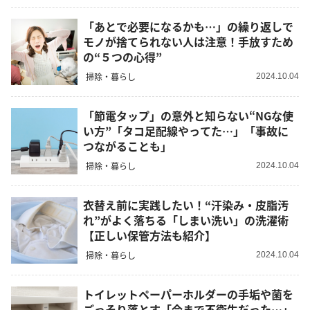
「あとで必要になるかも…」の繰り返しで
モノが捨てられない人は注意！手放すため
の“５つの心得”
掃除・暮らし
2024.10.04
「節電タップ」の意外と知らない“NGな使
い方”「タコ足配線やってた…」「事故に
つながることも」
掃除・暮らし
2024.10.04
衣替え前に実践したい！“汗染み・皮脂汚
れ”がよく落ちる「しまい洗い」の洗濯術
【正しい保管方法も紹介】
掃除・暮らし
2024.10.04
トイレットペーパーホルダーの手垢や菌を
ごっそり落とす「今まで不衛生だった…」