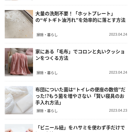
大量の洗剤不要！「ホットプレート」
の“ギトギト油汚れ”を効率的に落とす方法
掃除・暮らし
2023.04.24
家にある「毛布」でコロンと丸いクッショ
ンをつくる方法
掃除・暮らし
2023.04.24
布団についた菌は“トイレの便座の数倍”だ
った!?もう菌を増やさない「賢い寝具のお
手入れ方法」
掃除・暮らし
2023.04.23
「ビニール紐」をハサミを使わず手だけで