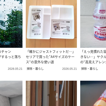
のチャン
「確かにジャストフィットだ…」
「えっ見慣れた
がするっと落ち
セリアで買った“A4サイズのケー
きない…」ヤク
ス”の意外な使い道
の“高見えアレン
掃除・暮らし
掃除・暮らし
2026.05.21
2026.05.21