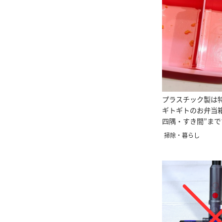
プラスチック製は
ギトギトのお弁当
四隅・すき間”ま
掃除術
掃除・暮らし