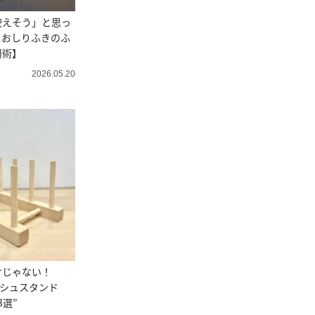
使えそう」と思っ
。おしりふきのふ
用術】
2026.05.20
けじゃない！
ッシュスタンド
3選”