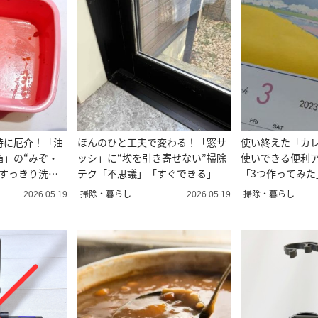
特に厄介！「油
ほんのひと工夫で変わる！「窓サ
使い終えた「カ
箱」の“みぞ・
ッシ」に“埃を引き寄せない”掃除
使いできる便利
ですっきり洗う
テク「不思議」「すぐできる」
「3つ作ってみた
ない」
掃除・暮らし
掃除・暮らし
2026.05.19
2026.05.19