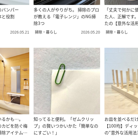
のバンパー
多くの人がやりがち。 掃除のプロ
「丈夫で何かに
体と役割
が教える「電子レンジ」のNG掃
た人、正解です
除3つ
たの【意外な活
掃除・暮らし
掃除・暮らし
2026.05.21
2026.05.20
いるかも…。
知ってると便利。「ゼムクリッ
お皿を並べるだ
のカビを防ぐ梅
プ」の賢いつかいかた「簡単なの
【100均】ディ
掃除アイテムが
にすごい！」
の“意外な活用法