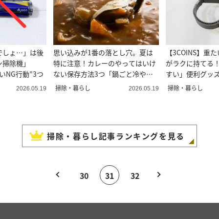
でしょ…」は後
思い込みが1番の落とし穴。夏は
【3COINS】重
ン掃除機」
特に注意！カレーのやってはいけ
がラクに持てる
いNG行動”3つ
ない保存方法3つ「鍋ごと冷やし
すい」便利グッ
てた…」
る」
掃除・暮らし
掃除・暮らし
2026.05.19
2026.05.19
掃除・暮らし
記事ランキングを見る
30
31
32