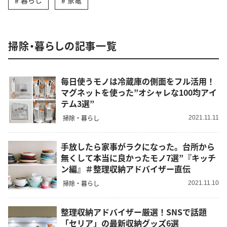
暮らし
家電
掃除・暮らしの記事一覧
毎日使うモノは冷蔵庫の側面をフル活用！
マグネットを使った”オシャレな100均アイ
テム3選”
掃除・暮らし
2021.11.11
手放したら家事がラクになった。台所から
無くして本当に良かったモノ7選”『キッチ
ン編』＃整理収納アドバイザー直伝
掃除・暮らし
2021.11.10
整理収納アドバイザー厳選！SNSで話題
「セリア」の最新収納グッズ6選