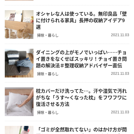
オシャレな人は使っている。無印良品「壁
に付けられる家具」長押の収納アイデア9
選
掃除・暮らし
2021.11.03
ダイニングの上がモノでいっぱい……チョ
イ置きをなくせばスッキリ！チョイ置き問
題の解決法＃整理収納アドバイザー直伝
掃除・暮らし
2021.11.03
枕カバーだけ洗ってた…。汗や湿気で汚れ
がちな「うす〜くなった枕」をフワフワに
復活させる方法
掃除・暮らし
2021.11.03
「ゴミが全然取れてない」のはかけ方が問