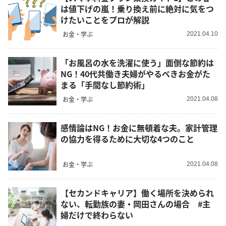
は値下げの嵐！乗り換え前に絶対に気をつ
けたいことをプロが解説
お金・学ぶ
2021.04.10
「お風呂の水を洗濯に使う」面倒な節約は
NG！40代共働き夫婦がやるべきお金がた
まる「手間なし節約術」
お金・学ぶ
2021.04.08
感情論はNG！お金に無頓着な夫。家計管理
の協力を得るために大切な4つのこと
お金・学ぶ
2021.04.08
【セカンドキャリア】働く場所を決められ
ない、転勤族の妻・岡田さんの場合 #主
婦だけで終わらない