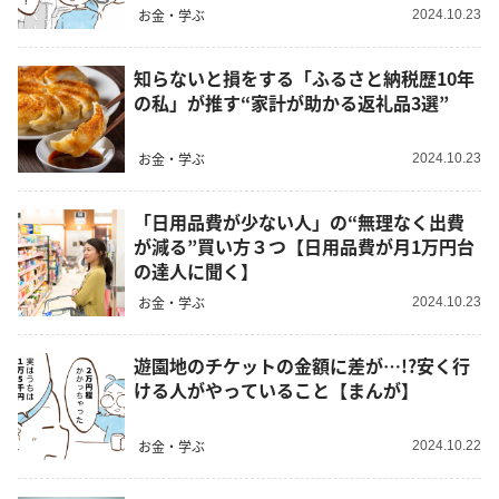
お金・学ぶ
2024.10.23
知らないと損をする「ふるさと納税歴10年
の私」が推す“家計が助かる返礼品3選”
お金・学ぶ
2024.10.23
「日用品費が少ない人」の“無理なく出費
が減る”買い方３つ【日用品費が月1万円台
の達人に聞く】
お金・学ぶ
2024.10.23
遊園地のチケットの金額に差が…!?安く行
ける人がやっていること【まんが】
お金・学ぶ
2024.10.22