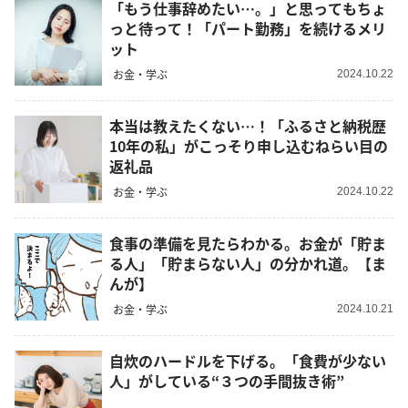
「もう仕事辞めたい…。」と思ってもちょ
っと待って！「パート勤務」を続けるメリ
ット
お金・学ぶ
2024.10.22
本当は教えたくない…！「ふるさと納税歴
10年の私」がこっそり申し込むねらい目の
返礼品
お金・学ぶ
2024.10.22
食事の準備を見たらわかる。お金が「貯ま
る人」「貯まらない人」の分かれ道。【ま
んが】
お金・学ぶ
2024.10.21
自炊のハードルを下げる。「食費が少ない
人」がしている“３つの手間抜き術”