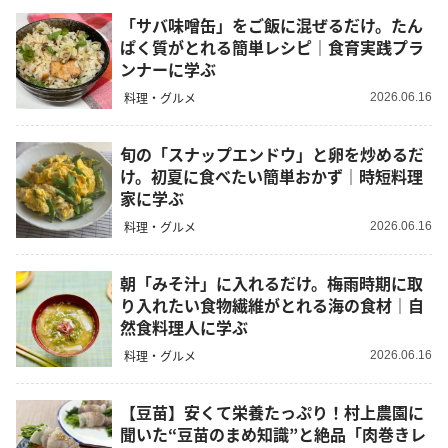
「サバ味噌缶」をご飯に混ぜるだけ。たん
ぱく質がとれる簡単レシピ｜食育実践プラ
ンナーに学ぶ
料理・グルメ
2026.06.16
旬の「スナップエンドウ」と卵を炒めるだ
け。初夏に食べたい簡単おかず｜時短料理
家に学ぶ
料理・グルメ
2026.06.16
朝「みそ汁」に入れるだけ。梅雨時期に取
り入れたい食物繊維がとれる海の食材｜自
然食料理人に学ぶ
料理・グルメ
2026.06.16
【豆苗】安くて栄養たっぷり！村上農園に
聞いた“豆苗のまめ知識”と絶品「肉巻きレ