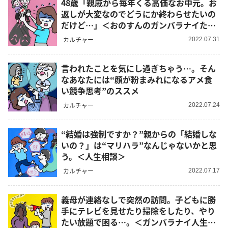
48歳「親戚から毎年くる高価なお中元。お
返しが大変なのでどうにか終わらせたいの
だけど…」＜おのすんのガンバラナイため
の人生相談＞
カルチャー
2022.07.31
言われたことを気にし過ぎちゃう…。そん
なあなたには“顔が粉まみれになるアメ食
い競争思考”のススメ
カルチャー
2022.07.24
“結婚は強制ですか？”親からの「結婚しな
いの？」は“マリハラ”なんじゃないかと思
う。＜人生相談＞
カルチャー
2022.07.17
義母が連絡なしで突然の訪問。子どもに勝
手にテレビを見せたり掃除をしたり、やり
たい放題で困る…。＜ガンバラナイ人生相