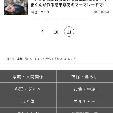
まくんが作る簡単鶏肉のマーマレードマス
タード焼きレシピ
料理・グルメ
2022.03.03
10
11
TOP
連載一覧
くまくんが作る「おいしいレシピ」
家族・人間関係
掃除・暮らし
料理・グルメ
お金・学ぶ
心と体
カルチャー